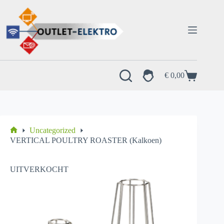
Ga
naar
de
inhoud
€
0,00
Winkelwagen
Uncategorized
Home
VERTICAL POULTRY ROASTER (Kalkoen)
UITVERKOCHT