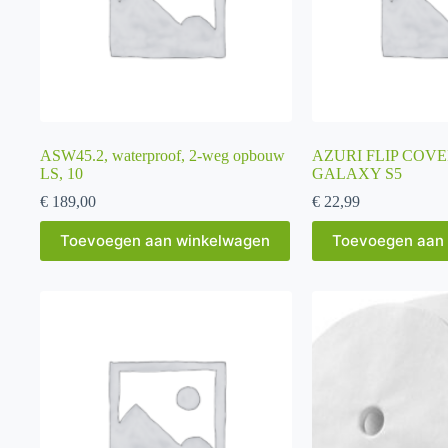
de
de
productpagina
productpagina
ASW45.2, waterproof, 2-weg opbouw
AZURI FLIP COV
LS, 10
GALAXY S5
€
189,00
€
22,99
Toevoegen aan winkelwagen
Toevoegen aan