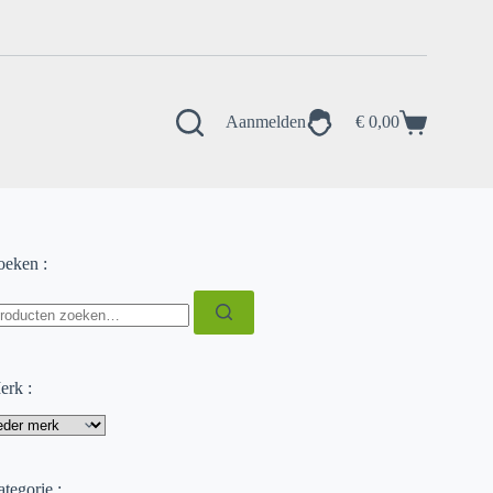
Aanmelden
€
0,00
Winkelwagen
oeken :
oeken
ar:
erk :
tegorie :