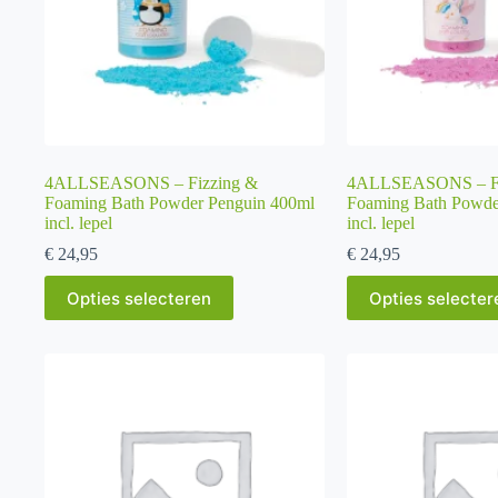
4ALLSEASONS – Fizzing &
4ALLSEASONS – Fi
Foaming Bath Powder Penguin 400ml
Foaming Bath Powde
incl. lepel
incl. lepel
€
24,95
€
24,95
Dit
Dit
Opties selecteren
Opties selecter
product
product
heeft
heeft
meerdere
meerdere
variaties.
variaties.
Deze
Deze
optie
optie
kan
kan
gekozen
gekozen
worden
worden
op
op