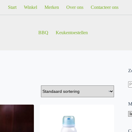
Start
Winkel
Merken
Over ons
Contacteer ons
BBQ
Keukentoestellen
Z
Z
na
M
Ca