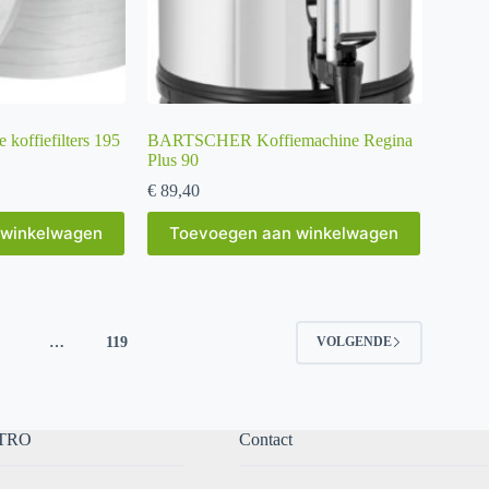
ffiefilters 195
BARTSCHER Koffiemachine Regina
Plus 90
€
89,40
 winkelwagen
Toevoegen aan winkelwagen
4
…
119
VOLGENDE
TRO
Contact