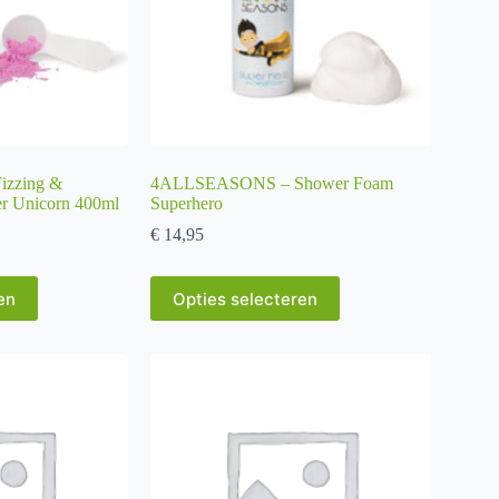
de
productpagina
zzing &
4ALLSEASONS – Shower Foam
r Unicorn 400ml
Superhero
€
14,95
Dit
en
Opties selecteren
product
heeft
meerdere
variaties.
Deze
optie
kan
gekozen
worden
op