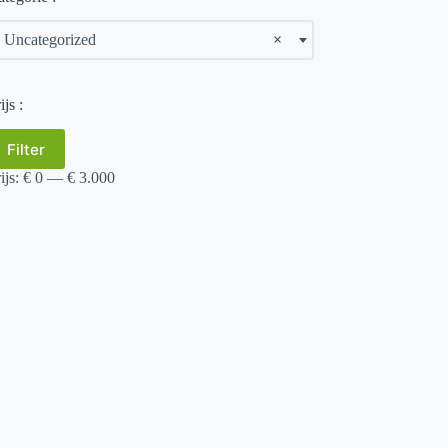
Uncategorized
×
ijs :
in.
ax.
Filter
ijs
ijs
ijs:
€ 0
—
€ 3.000