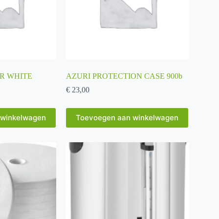
de
productpagina
ER WHITE
AZURI PROTECTION CASE 900b
€
23,00
 winkelwagen
Toevoegen aan winkelwagen