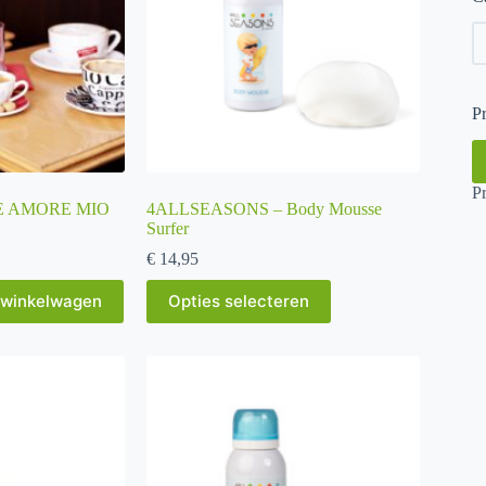
Pr
M
M
pr
pr
Pr
EE AMORE MIO
4ALLSEASONS – Body Mousse
Surfer
€
14,95
Dit
 winkelwagen
Opties selecteren
product
heeft
meerdere
variaties.
Deze
optie
kan
gekozen
worden
op