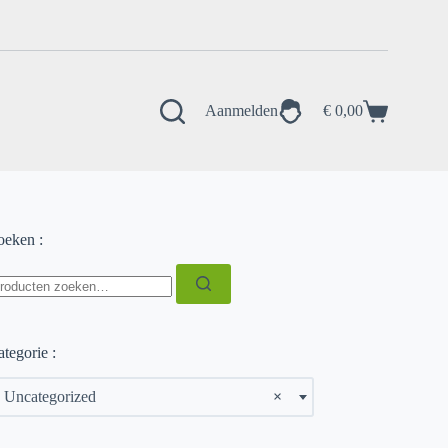
Aanmelden
€
0,00
Winkelwagen
oeken :
oeken
ar:
tegorie :
Uncategorized
×