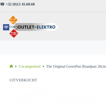
Ga
☎
+32 (0)12 45.68.68
naar
de
inhoud
Uncategorized
The Original GreenPan Braadpan 28c
Home
UITVERKOCHT