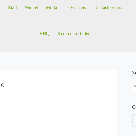
Start
Winkel
Merken
Over ons
Contacteer ons
BBQ
Keukentoestellen
Z
Z
m Ø
na
Ca