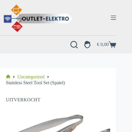
Ga
naar
de
inhoud
€
0,00
Winkelwagen
Uncategorized
Home
Stainless Steel Tool Set (Spatel)
UITVERKOCHT