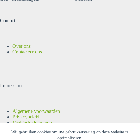
Contact
Over ons
Contacteer ons
Impressum
Algemene voorwaarden
Privacybeleid
Veelgestelde vragen
Copyright © 2026 |
OUTLET-ELEKTRO
| Alle rechten
Wij gebruiken cookies om uw gebruikservaring op deze website te
voorbehouden.
optimaliseren.