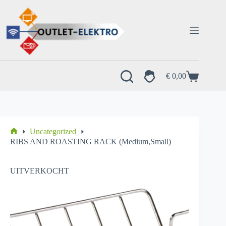
Ga
naar
de
inhoud
€
0,00
Winkelwagen
Uncategorized
Home
RIBS AND ROASTING RACK (Medium,Small)
UITVERKOCHT