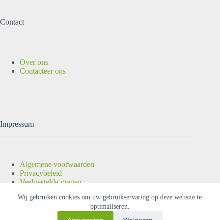
Contact
Over ons
Contacteer ons
Impressum
Algemene voorwaarden
Privacybeleid
Veelgestelde vragen
Copyright © 2026 |
OUTLET-ELEKTRO
| Alle rechten
Wij gebruiken cookies om uw gebruikservaring op deze website te
voorbehouden.
optimaliseren.
Aanvaarden
Weigeren