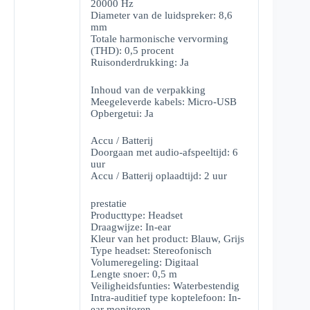
20000 Hz
Diameter van de luidspreker: 8,6
mm
Totale harmonische vervorming
(THD): 0,5 procent
Ruisonderdrukking: Ja
Inhoud van de verpakking
Meegeleverde kabels: Micro-USB
Opbergetui: Ja
Accu / Batterij
Doorgaan met audio-afspeeltijd: 6
uur
Accu / Batterij oplaadtijd: 2 uur
prestatie
Producttype: Headset
Draagwijze: In-ear
Kleur van het product: Blauw, Grijs
Type headset: Stereofonisch
Volumeregeling: Digitaal
Lengte snoer: 0,5 m
Veiligheidsfunties: Waterbestendig
Intra-auditief type koptelefoon: In-
ear monitoren