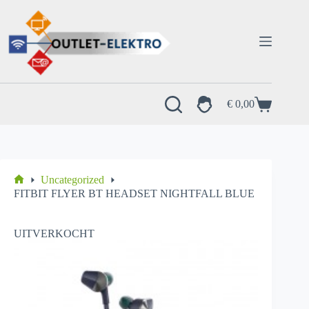
Ga
naar
de
inhoud
€
0,00
Winkelwagen
Uncategorized
Home
FITBIT FLYER BT HEADSET NIGHTFALL BLUE
UITVERKOCHT