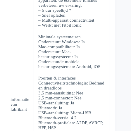
apparaten, de essentiële functies
verbeteren uw ervaring.
– 6 uur speeltijd *
– Snel opladen
– Multi-apparaat connectiviteit
– Werkt met Fitbit Ionic
Minimale systeemeisen
Ondersteunt Windows: Ja
Mac-compatibiliteit: Ja
Ondersteunt Mac-
besturingssysteem: Ja
Ondersteunde mobiele
besturingssystemen: Android, iOS
Poorten & interfaces
Connectiviteitstechnologie: Bedraad
en draadloos
3,5 mm-aansluiting: Nee
2,5 mm-connector: Nee
informatie
USB-aansluiting: Ja
van
Bluetooth: Ja
fabrikant
USB-aansluiting: Micro-USB
Bluetooth-versie: 4.2
Bluetooth-profielen: A2DP, AVRCP,
HFP, HSP