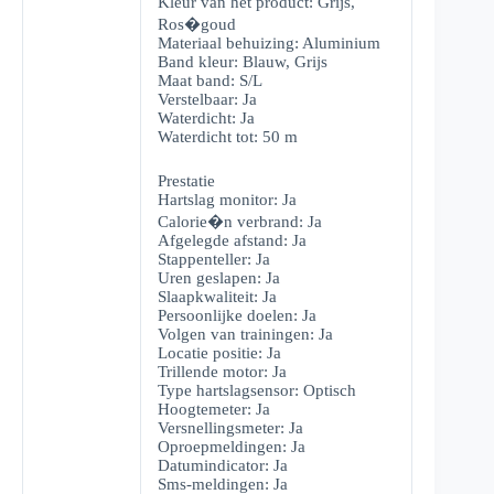
Kleur van het product: Grijs,
Ros�goud
Materiaal behuizing: Aluminium
Band kleur: Blauw, Grijs
Maat band: S/L
Verstelbaar: Ja
Waterdicht: Ja
Waterdicht tot: 50 m
Prestatie
Hartslag monitor: Ja
Calorie�n verbrand: Ja
Afgelegde afstand: Ja
Stappenteller: Ja
Uren geslapen: Ja
Slaapkwaliteit: Ja
Persoonlijke doelen: Ja
Volgen van trainingen: Ja
Locatie positie: Ja
Trillende motor: Ja
Type hartslagsensor: Optisch
Hoogtemeter: Ja
Versnellingsmeter: Ja
Oproepmeldingen: Ja
Datumindicator: Ja
Sms-meldingen: Ja