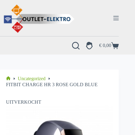
Ga
naar
de
inhoud
€
0,00
Winkelwagen
Uncategorized
Home
FITBIT CHARGE HR 3 ROSE GOLD BLUE
UITVERKOCHT