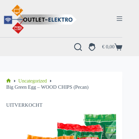
Ga
naar
de
inhoud
€
0,00
Winkelwagen
Uncategorized
Home
Big Green Egg – WOOD CHIPS (Pecan)
UITVERKOCHT