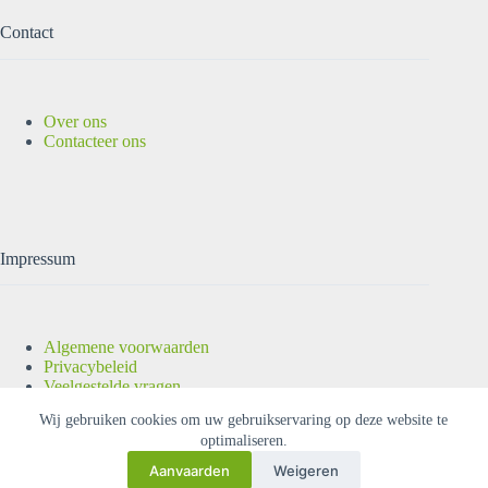
Contact
Over ons
Contacteer ons
Impressum
Algemene voorwaarden
Privacybeleid
Veelgestelde vragen
Copyright © 2026 |
OUTLET-ELEKTRO
| Alle rechten
Wij gebruiken cookies om uw gebruikservaring op deze website te
voorbehouden.
optimaliseren.
Aanvaarden
Weigeren