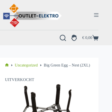
Ga
naar
de
inhoud
€
0,00
Winkelwagen
Uncategorized
Big Green Egg – Nest (2XL)
Home
UITVERKOCHT