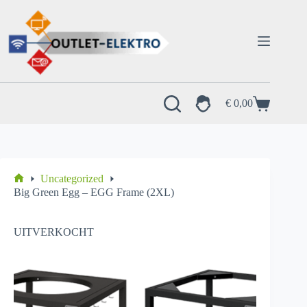
Ga
naar
de
inhoud
€
0,00
Winkelwagen
Uncategorized
Home
Big Green Egg – EGG Frame (2XL)
UITVERKOCHT