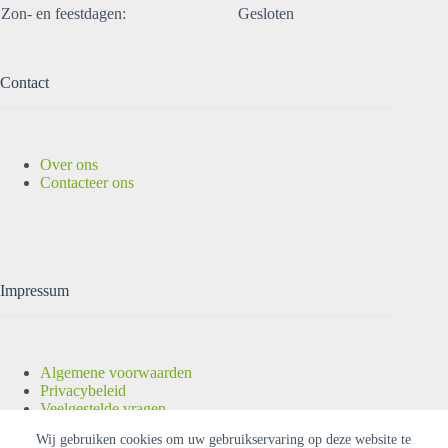
Zon- en feestdagen:
Gesloten
Contact
Over ons
Contacteer ons
Impressum
Algemene voorwaarden
Privacybeleid
Veelgestelde vragen
Copyright © 2026 |
OUTLET-ELEKTRO
| Alle rechten
Wij gebruiken cookies om uw gebruikservaring op deze website te
voorbehouden.