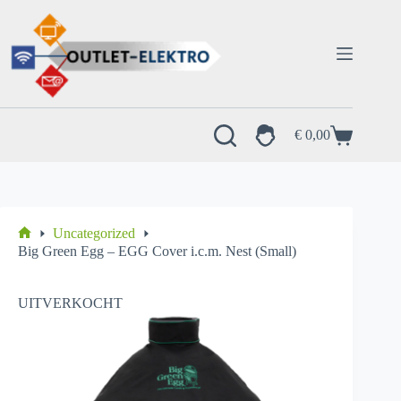
Ga
naar
de
inhoud
€
0,00
Winkelwagen
Uncategorized
Home
Big Green Egg – EGG Cover i.c.m. Nest (Small)
UITVERKOCHT