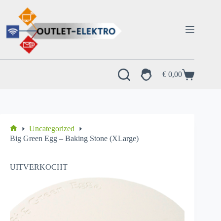
Ga
naar
de
inhoud
€
0,00
Winkelwagen
Uncategorized
Home
Big Green Egg – Baking Stone (XLarge)
UITVERKOCHT