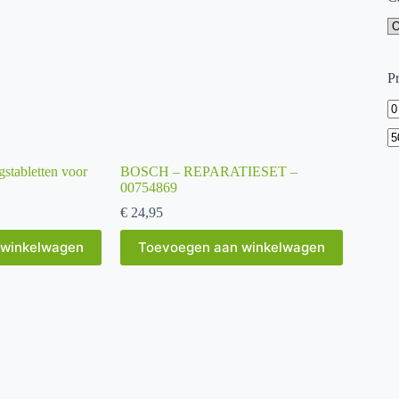
Pr
M
pr
tabletten voor
BOSCH – REPARATIESET –
00754869
€
24,95
 winkelwagen
Toevoegen aan winkelwagen