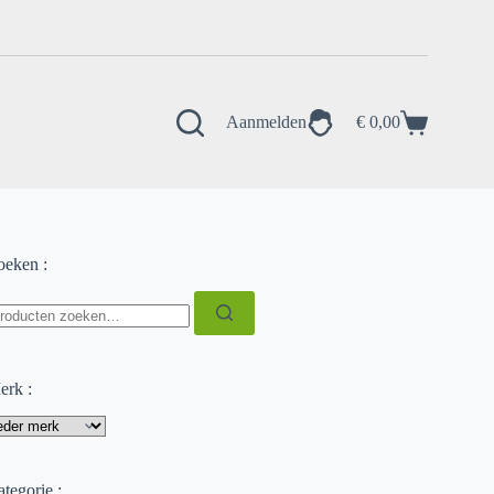
Aanmelden
€
0,00
Winkelwagen
oeken :
oeken
ar:
erk :
tegorie :