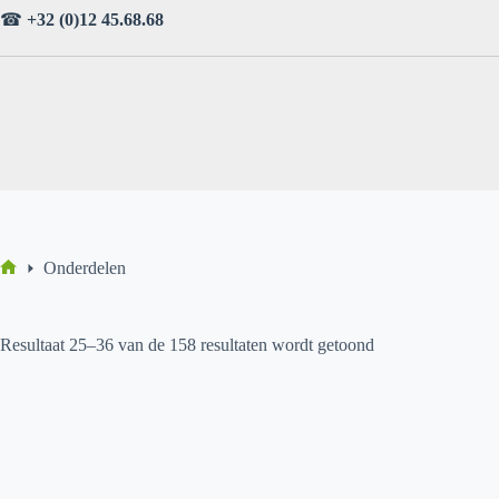
Ga
☎
+32 (0)12 45.68.68
naar
de
inhoud
Onderdelen
Home
Resultaat 25–36 van de 158 resultaten wordt getoond