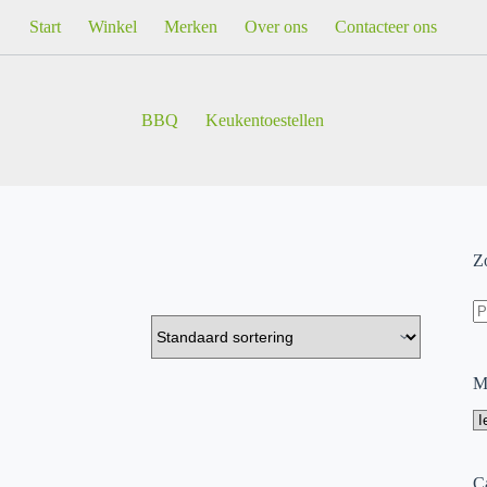
Start
Winkel
Merken
Over ons
Contacteer ons
BBQ
Keukentoestellen
Z
Z
na
M
Ca