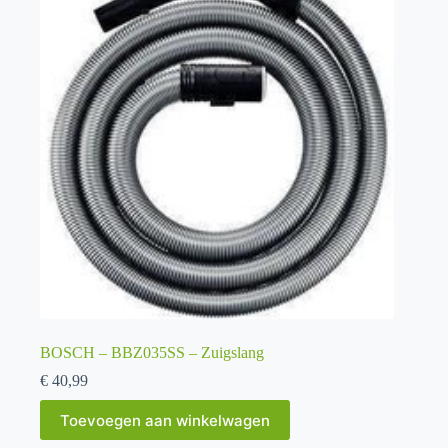
BOSCH – BBZ035SS – Zuigslang
€
40,99
Toevoegen aan winkelwagen