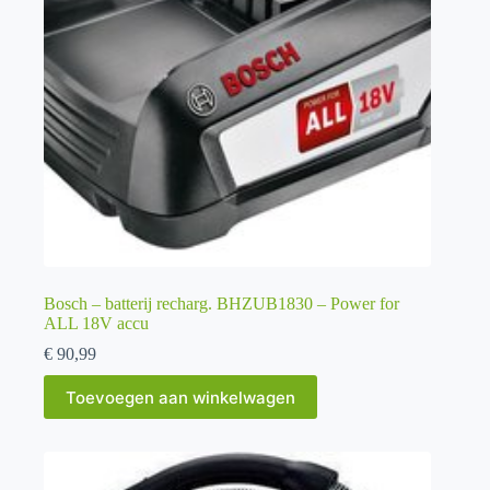
Bosch – batterij recharg. BHZUB1830 – Power for
ALL 18V accu
€
90,99
Toevoegen aan winkelwagen