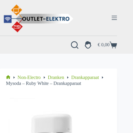
Ga
naar
de
inhoud
€
0,00
Winkelwagen
Non-Electro
Dranken
Drankapparaat
Home
Mysoda – Ruby White – Drankapparaat