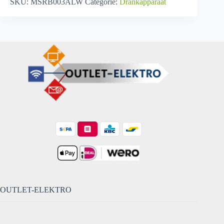
SKU:
MSRB003ALW
Categorie:
Drankapparaat
White
-
Drankapparaat
aantal
OUTLET-ELEKTRO