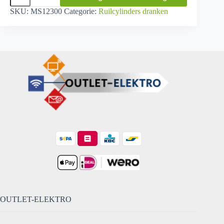
Refill
SKU:
MS12300
Categorie:
Ruilcylinders dranken
Appel
BIO
CO²
cilinder
60L
aantal
OUTLET-ELEKTRO