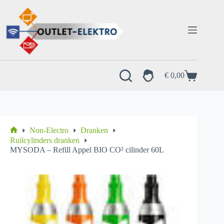
Ga
naar
de
inhoud
€
0,00
Winkelwagen
Non-Electro
Dranken
Home
Ruilcylinders dranken
MYSODA – Refill Appel BIO CO² cilinder 60L