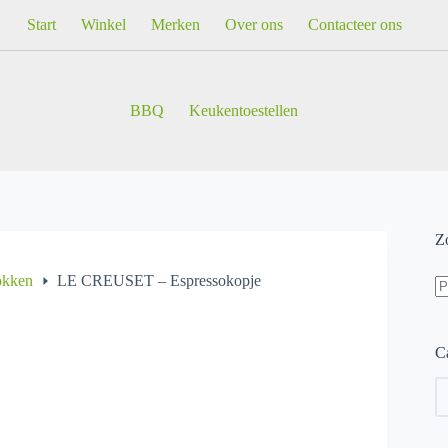
Start
Winkel
Merken
Over ons
Contacteer ons
BBQ
Keukentoestellen
Z
Z
okken
LE CREUSET – Espressokopje
na
Ca