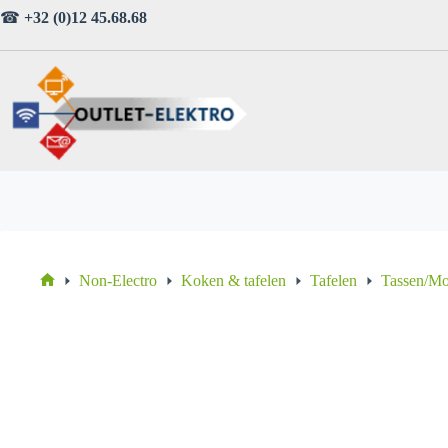
Ga
☎
+32 (0)12 45.68.68
naar
de
inhoud
Non-Electro
Koken & tafelen
Tafelen
Tassen/M
Home