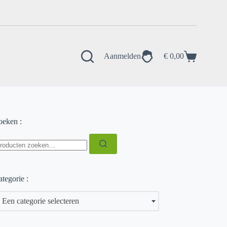
Aanmelden
€
0,00
Winkelwagen
oeken :
oeken
ar:
tegorie :
Een categorie selecteren