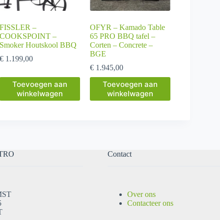
FISSLER –
OFYR – Kamado Table
COOKSPOINT –
65 PRO BBQ tafel –
Smoker Houtskool BBQ
Corten – Concrete –
BGE
€
1.199,00
€
1.945,00
Toevoegen aan
Toevoegen aan
winkelwagen
winkelwagen
TRO
Contact
MST
Over ons
5
Contacteer ons
T