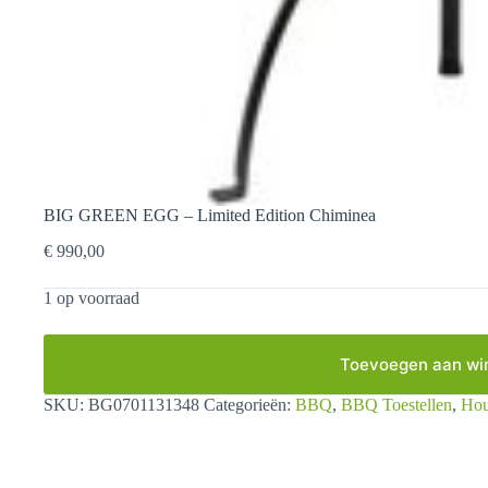
BIG GREEN EGG – Limited Edition Chiminea
€
990,00
1 op voorraad
Toevoegen aan wi
SKU:
BG0701131348
Categorieën:
BBQ
,
BBQ Toestellen
,
Hou