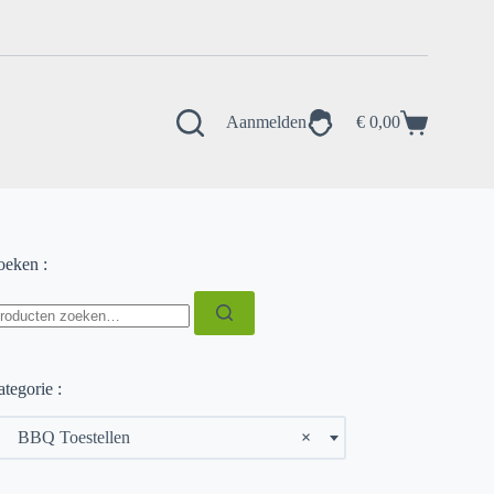
Aanmelden
€
0,00
Winkelwagen
oeken :
oeken
ar:
tegorie :
BBQ Toestellen
×