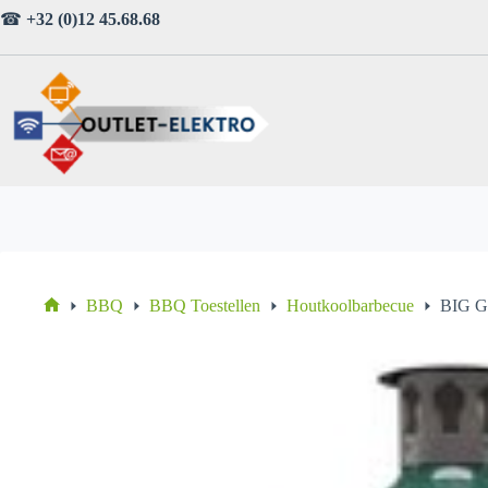
Ga
☎
+32 (0)12 45.68.68
naar
de
inhoud
BBQ
BBQ Toestellen
Houtkoolbarbecue
BIG G
Home