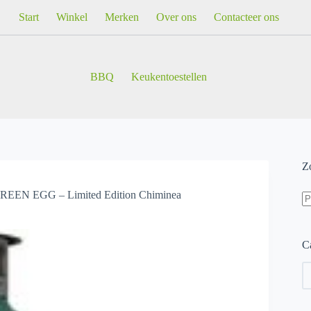
Start
Winkel
Merken
Over ons
Contacteer ons
BBQ
Keukentoestellen
Z
Z
REEN EGG – Limited Edition Chiminea
na
Ca