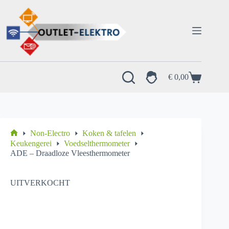
Ga
naar
de
inhoud
€
0,00
Winkelwagen
Non-Electro
Koken & tafelen
Home
Keukengerei
Voedselthermometer
ADE – Draadloze Vleesthermometer
UITVERKOCHT