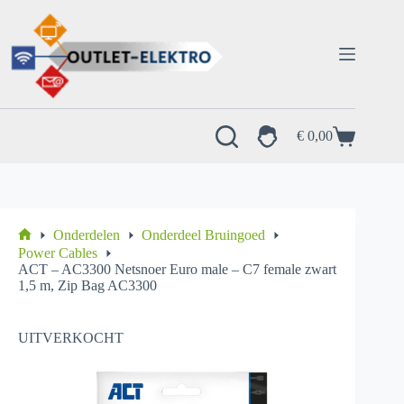
Ga
naar
de
inhoud
€
0,00
Winkelwagen
Onderdelen
Onderdeel Bruingoed
Home
Power Cables
ACT – AC3300 Netsnoer Euro male – C7 female zwart
1,5 m, Zip Bag AC3300
UITVERKOCHT