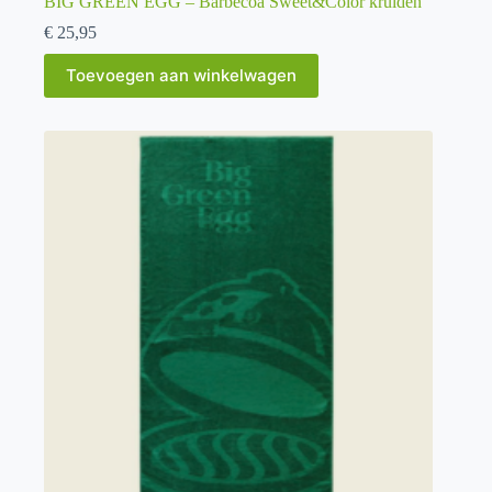
BIG GREEN EGG – Barbecoa Sweet&Color kruiden
€
25,95
Toevoegen aan winkelwagen