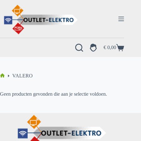
Ga
naar
de
inhoud
€
0,00
Winkelwagen
VALERO
Home
Geen producten gevonden die aan je selectie voldoen.