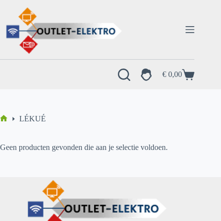
Ga
naar
de
inhoud
€
0,00
Winkelwagen
LÉKUÉ
Home
Geen producten gevonden die aan je selectie voldoen.