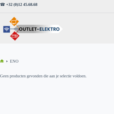
Ga
☎
+32 (0)12 45.68.68
naar
de
inhoud
ENO
Home
Geen producten gevonden die aan je selectie voldoen.