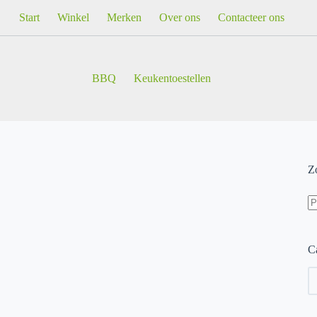
Start
Winkel
Merken
Over ons
Contacteer ons
BBQ
Keukentoestellen
Z
Z
na
Ca