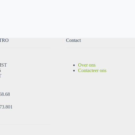
TRO
Contact
MST
Over ons
5
Contacteer ons
T
68.68
73.801