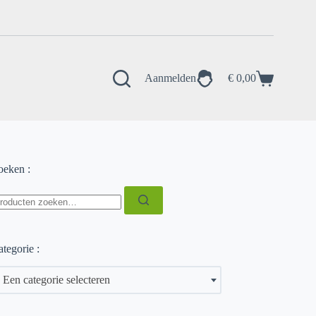
Aanmelden
€
0,00
Winkelwagen
oeken :
oeken
ar:
tegorie :
Een categorie selecteren