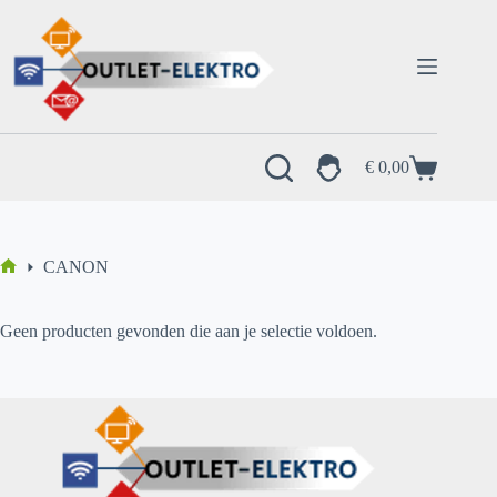
Ga
naar
de
inhoud
€
0,00
Winkelwagen
CANON
Home
Geen producten gevonden die aan je selectie voldoen.