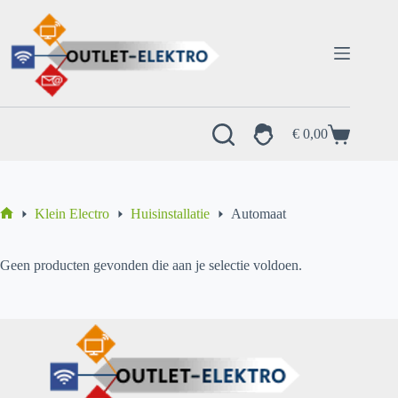
Ga
naar
de
inhoud
€
0,00
Winkelwagen
Klein Electro
Huisinstallatie
Automaat
Home
Geen producten gevonden die aan je selectie voldoen.